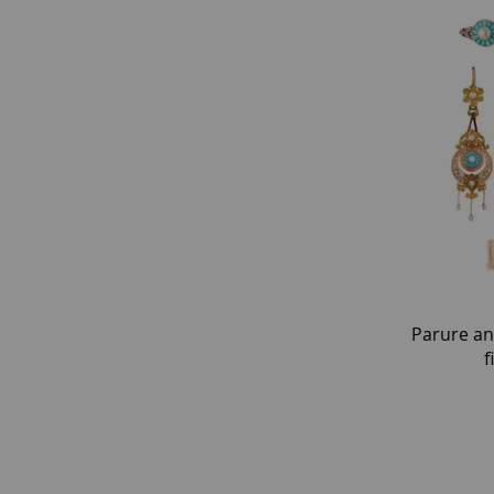
Parure an
f