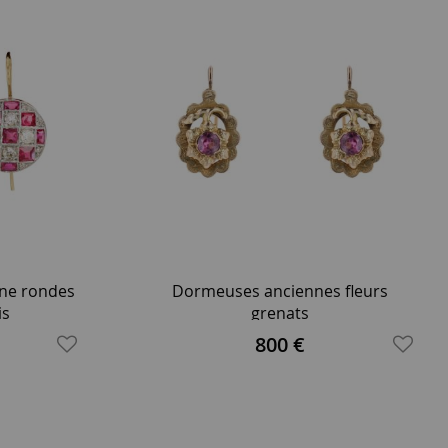
nne rondes
Dormeuses anciennes fleurs
is
grenats
800 €