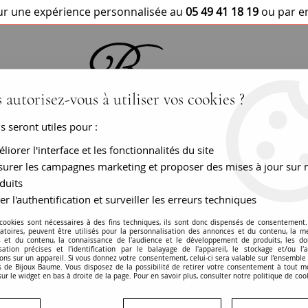
r une expérience personnalisée au
05 49 41 18 19
ou par e
 autorisez-vous à utiliser vos cookies ?
us seront utiles pour :
BRACELETS / MONTRES
COLLIERS
PEN
liorer l'interface et les fonctionnalités du site
urer les campagnes marketing et proposer des mises à jour sur 
duits
Boucle d'oreille ancienne
er l'authentification et surveiller les erreurs techniques
Dorm
 cookies sont nécessaires à des fins techniques, ils sont donc dispensés de consentement. 
gatoires, peuvent être utilisés pour la personnalisation des annonces et du contenu, la m
 et du contenu, la connaissance de l'audience et le développement de produits, les d
isation précises et l'identification par le balayage de l'appareil, le stockage et/ou l'
ons sur un appareil. Si vous donnez votre consentement, celui-ci sera valable sur l’ensemble
 de Bijoux Baume. Vous disposez de la possibilité de retirer votre consentement à tout 
sur le widget en bas à droite de la page. Pour en savoir plus, consulter notre politique de coo
Un des bijoux les plus appréciés est bien la boucle