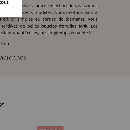
tout
tées. Découvrez notre collection de ravissantes
ques et différents modèles. Nous mettons ainsi à
s
en or simples ou serties de diamants. Vous
tardives de belles
boucles d'oreilles tank
. Les
restent quant à elles, pas longtemps en vente !
ction.
anciennes
95