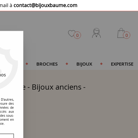
mail à
contact@bijouxbaume.com
0
0
DENTIFS
BROCHES
BIJOUX
EXPERTISE
nos
 femme - Bijoux anciens -
euse
D'autres,
esure des
onnées de
accès aux
 des sous-
moment en
kie.
 d'oreille.