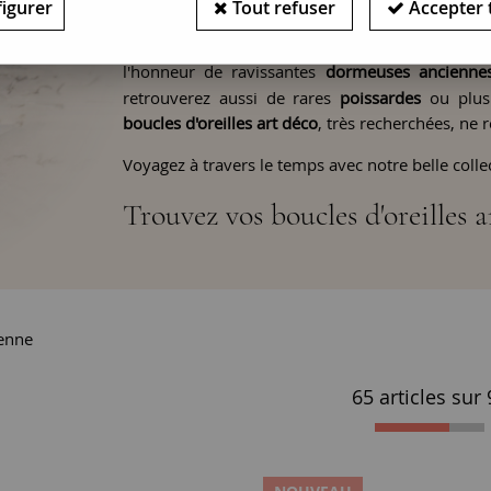
igurer
Tout refuser
Accepter 
De tout temps, les
boucles d'oreilles
ont été por
boucles d'oreilles anciennes de différentes épo
l'honneur de ravissantes
dormeuses
ancienne
retrouverez aussi de rares
poissardes
ou plus 
boucles d'oreilles art déco
, très recherchées, ne 
Voyagez à travers le temps avec notre belle colle
Trouvez vos boucles d'oreilles 
ienne
65 articles sur