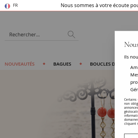
Nous sommes à votre écoute pou
FR
Nous
Ils no
NOUVEAUTÉS
BAGUES
BOUCLES D'OREILLES
Amé
Mes
pro
Gér
Certains
non obli
annonces
géolocal
informati
domaines
cliquant 