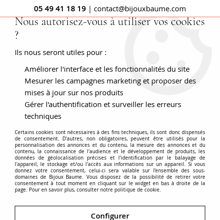
05 49 41 18 19
| contact@bijouxbaume.com
Nous autorisez-vous à utiliser vos cookies
?
0
Ils nous seront utiles pour :
Améliorer l'interface et les fonctionnalités du site
Accueil
BOUCLES D'OREILLES
Pierre
Boucle d'oreille sans pierre
Dormeuses anciennes or rose
Mesurer les campagnes marketing et proposer des
fleurs
mises à jour sur nos produits
Gérer l'authentification et surveiller les erreurs
techniques
Certains cookies sont nécessaires à des fins techniques, ils sont donc dispensés
de consentement. D'autres, non obligatoires, peuvent être utilisés pour la
personnalisation des annonces et du contenu, la mesure des annonces et du
contenu, la connaissance de l'audience et le développement de produits, les
données de géolocalisation précises et l'identification par le balayage de
l'appareil, le stockage et/ou l'accès aux informations sur un appareil. Si vous
donnez votre consentement, celui-ci sera valable sur l’ensemble des sous-
domaines de Bijoux Baume. Vous disposez de la possibilité de retirer votre
consentement à tout moment en cliquant sur le widget en bas à droite de la
page. Pour en savoir plus, consulter notre politique de cookie.
Configurer