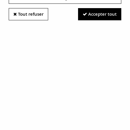
Tout refuser
Accepter tout
Information photos :
Malgré le soin apporté à nos photos, les pierres et métaux
sont très réfléchissants et certaines traces vues à l'écran ne
sont en réalité que des reflets.
N'hésitez pas à nous contacter pour en savoir plus.