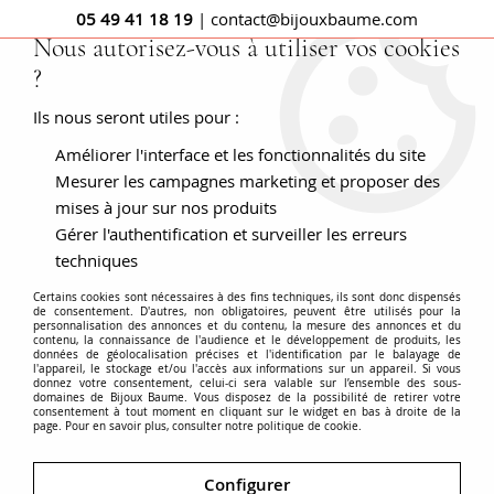
05 49 41 18 19
| contact@bijouxbaume.com
Nous autorisez-vous à utiliser vos cookies
?
0
Ils nous seront utiles pour :
Améliorer l'interface et les fonctionnalités du site
Accueil
BOUCLES D'OREILLES
Pierre
Boucle d'oreille diamant
Boucles d'oreilles anciennes
Mesurer les campagnes marketing et proposer des
diamants pendantes
mises à jour sur nos produits
Gérer l'authentification et surveiller les erreurs
techniques
Certains cookies sont nécessaires à des fins techniques, ils sont donc dispensés
de consentement. D'autres, non obligatoires, peuvent être utilisés pour la
personnalisation des annonces et du contenu, la mesure des annonces et du
contenu, la connaissance de l'audience et le développement de produits, les
données de géolocalisation précises et l'identification par le balayage de
l'appareil, le stockage et/ou l'accès aux informations sur un appareil. Si vous
donnez votre consentement, celui-ci sera valable sur l’ensemble des sous-
domaines de Bijoux Baume. Vous disposez de la possibilité de retirer votre
consentement à tout moment en cliquant sur le widget en bas à droite de la
page. Pour en savoir plus, consulter notre politique de cookie.
Configurer