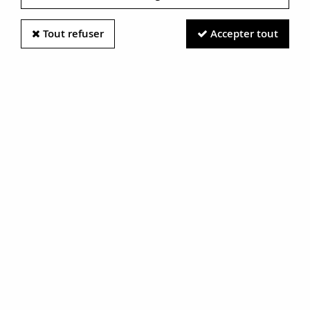
Tout refuser
Accepter tout
Information photos :
Malgré le soin apporté à nos photos, les pierres et métaux
sont très réfléchissants et certaines traces vues à l'écran ne
sont en réalité que des reflets.
N'hésitez pas à nous contacter pour en savoir plus.