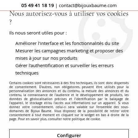
05 49 41 18 19
| contact@bijouxbaume.com
Nous autorisez-vous à utiliser vos cookies
?
0
Ils nous seront utiles pour :
Améliorer l'interface et les fonctionnalités du site
Accueil
Acces client
Mesurer les campagnes marketing et proposer des
mises à jour sur nos produits
Acces client
Gérer l'authentification et surveiller les erreurs
techniques
Certains cookies sont nécessaires à des fins techniques, ils sont donc dispensés
de consentement. D'autres, non obligatoires, peuvent être utilisés pour la
personnalisation des annonces et du contenu, la mesure des annonces et du
contenu, la connaissance de l'audience et le développement de produits, les
Pour profiter au mieux de tous les avantages et
données de géolocalisation précises et l'identification par le balayage de
l'appareil, le stockage et/ou l'accès aux informations sur un appareil. Si vous
fonctionnalités de notre site, nous vous invitons à
donnez votre consentement, celui-ci sera valable sur l’ensemble des sous-
créer un compte client à l'aide de la boîte de
domaines de Bijoux Baume. Vous disposez de la possibilité de retirer votre
consentement à tout moment en cliquant sur le widget en bas à droite de la
connexion ci-dessus ou à vous connecter
page. Pour en savoir plus, consulter notre politique de cookie.
directement si vous en possédez déjà un.
Configurer