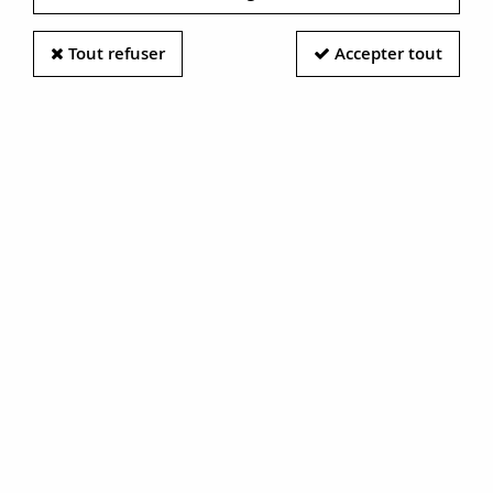
peuvent correspondre à différents styles comme Art Déco,
Antique ou
bijoux Vintage
. Faites votre choix !
TRIER & FILTRER
Tout refuser
Accepter tout
Trouvez vos dormeuses anciennes
36 articles sur
36
Boucles d'oreilles
Boucles d'oreilles
anciennes or et camées
dormeuses anciennes
or perles fines
2500 €
1900 €