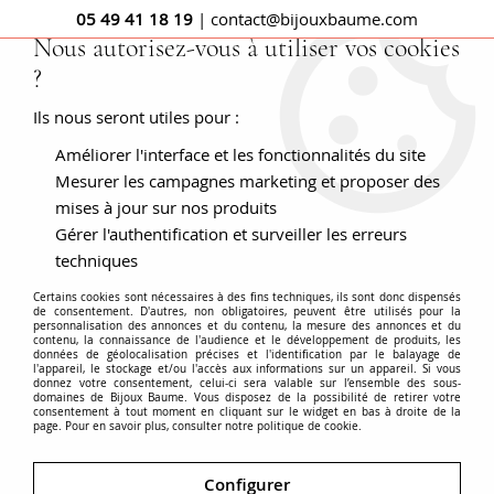
05 49 41 18 19
| contact@bijouxbaume.com
Nous autorisez-vous à utiliser vos cookies
?
0
Ils nous seront utiles pour :
Améliorer l'interface et les fonctionnalités du site
Dormeuse femme
Mesurer les campagnes marketing et proposer des
mises à jour sur nos produits
Gérer l'authentification et surveiller les erreurs
techniques
Comme leur nom l'indique, à l'origine, les
boucles d'oreilles
Certains cookies sont nécessaires à des fins techniques, ils sont donc dispensés
dormeuses
ont été conçues pour dormir ou se reposer sans
de consentement. D'autres, non obligatoires, peuvent être utilisés pour la
personnalisation des annonces et du contenu, la mesure des annonces et du
quitter ces précieuses boucles d'oreilles. Plutôt de petite
contenu, la connaissance de l'audience et le développement de produits, les
taille et légères, elles permettaient à celle qui les portait de
données de géolocalisation précises et l'identification par le balayage de
l'appareil, le stockage et/ou l'accès aux informations sur un appareil. Si vous
ne pas les quitter durant son sommeil sans pour autant être
donnez votre consentement, celui-ci sera valable sur l’ensemble des sous-
Voir plus
domaines de Bijoux Baume. Vous disposez de la possibilité de retirer votre
gênée. Nous vous présentons une sélection de
boucles
consentement à tout moment en cliquant sur le widget en bas à droite de la
page. Pour en savoir plus, consulter notre politique de cookie.
d'oreilles anciennes
dormeuses ou de créateurs en or,
platine, vermeil ou argent. Ornées de diamants, d'email, de
Accueil
BOUCLES D'OREILLES
Modèle
Dormeuse
Tourmaline et de Grenat, les dormeuses authentiques
Configurer