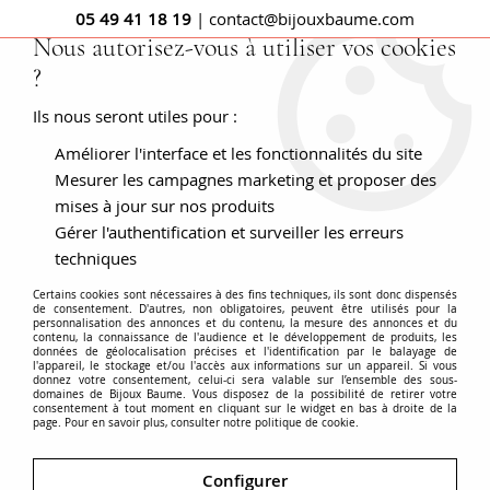
05 49 41 18 19
| contact@bijouxbaume.com
Nous autorisez-vous à utiliser vos cookies
?
0
Ils nous seront utiles pour :
Améliorer l'interface et les fonctionnalités du site
Accueil
BOUCLES D'OREILLES
Pierre
Boucle d'oreille diamant
Dormeuses marguerites de
Mesurer les campagnes marketing et proposer des
diamants taillés en rose
mises à jour sur nos produits
Gérer l'authentification et surveiller les erreurs
techniques
Certains cookies sont nécessaires à des fins techniques, ils sont donc dispensés
de consentement. D'autres, non obligatoires, peuvent être utilisés pour la
personnalisation des annonces et du contenu, la mesure des annonces et du
contenu, la connaissance de l'audience et le développement de produits, les
données de géolocalisation précises et l'identification par le balayage de
l'appareil, le stockage et/ou l'accès aux informations sur un appareil. Si vous
donnez votre consentement, celui-ci sera valable sur l’ensemble des sous-
domaines de Bijoux Baume. Vous disposez de la possibilité de retirer votre
consentement à tout moment en cliquant sur le widget en bas à droite de la
page. Pour en savoir plus, consulter notre politique de cookie.
Configurer