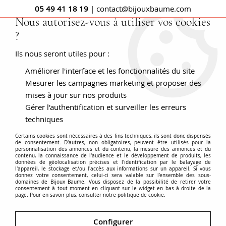
05 49 41 18 19
| contact@bijouxbaume.com
Nous autorisez-vous à utiliser vos cookies
?
0
Ils nous seront utiles pour :
Améliorer l'interface et les fonctionnalités du site
Boucle d'oreille diamant - Boucle
Mesurer les campagnes marketing et proposer des
mises à jour sur nos produits
d'oreille saphir
Gérer l'authentification et surveiller les erreurs
techniques
Certains cookies sont nécessaires à des fins techniques, ils sont donc dispensés
de consentement. D'autres, non obligatoires, peuvent être utilisés pour la
personnalisation des annonces et du contenu, la mesure des annonces et du
contenu, la connaissance de l'audience et le développement de produits, les
données de géolocalisation précises et l'identification par le balayage de
Accueil
BOUCLES D'OREILLES
Pierre
l'appareil, le stockage et/ou l'accès aux informations sur un appareil. Si vous
donnez votre consentement, celui-ci sera valable sur l’ensemble des sous-
domaines de Bijoux Baume. Vous disposez de la possibilité de retirer votre
consentement à tout moment en cliquant sur le widget en bas à droite de la
TRIER & FILTRER
page. Pour en savoir plus, consulter notre politique de cookie.
65 articles sur
Configurer
159