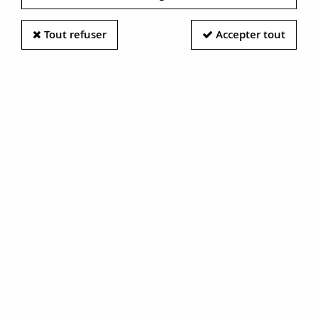
Tout refuser
Accepter tout
Boucles d'oreilles
Boucles d'oreilles
anciennes or et camées
dormeuses anciennes
or perles fines
2500 €
1900 €
Découvrir
Découvrir
NOUVEAU
NOUVEA