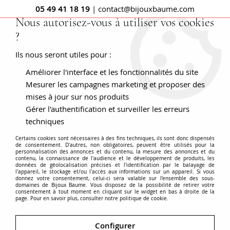
05 49 41 18 19
| contact@bijouxbaume.com
Nous autorisez-vous à utiliser vos cookies
?
0
Ils nous seront utiles pour :
Améliorer l'interface et les fonctionnalités du site
Mesurer les campagnes marketing et proposer des
Bijoux anciens
mises à jour sur nos produits
Gérer l'authentification et surveiller les erreurs
techniques
Certains cookies sont nécessaires à des fins techniques, ils sont donc dispensés
Cabinet d'expertise
agréé en bijou ancien et spécialiste
de consentement. D'autres, non obligatoires, peuvent être utilisés pour la
personnalisation des annonces et du contenu, la mesure des annonces et du
depuis 1975, la Maison Baume vous propose de découvrir
contenu, la connaissance de l'audience et le développement de produits, les
ces collections de
bijoux anciens
de toute époque. Bijoux
données de géolocalisation précises et l'identification par le balayage de
l'appareil, le stockage et/ou l'accès aux informations sur un appareil. Si vous
anciens 19ème : Napoléon III, Charles X ou Empire, Bijoux
donnez votre consentement, celui-ci sera valable sur l’ensemble des sous-
domaines de Bijoux Baume. Vous disposez de la possibilité de retirer votre
des grands mouvements artistiques tels que l'
Art Nouveau
consentement à tout moment en cliquant sur le widget en bas à droite de la
page. Pour en savoir plus, consulter notre politique de cookie.
ou l'
Art déco
, Bijoux vintage avec la période Tank et les
années 60... Les bijoux anciens sélectionnés par nos soins
ont un style authentique et unique. Tous les types de bijoux
Configurer