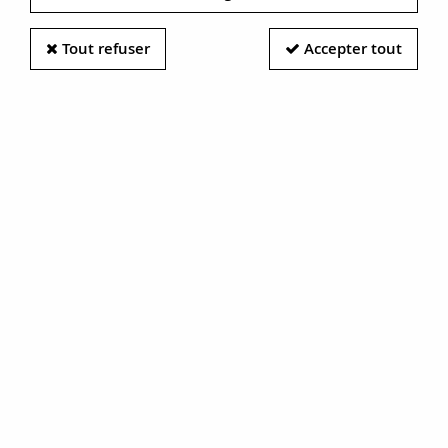
s'expriment: bague ancienne, bracelet ancien, collier ancien,
bague tank, pendentif ancien, boucles d'oreilles anciennes,
Tout refuser
Accepter tout
médaillon ancien, gourmette ancienne, sautoir ancien ou
encore broche ancienne.
Trouvez votre bijou ancien
Accueil
BIJOUX
Epoque
Bijoux anciens
TRIER & FILTRER
65 articles sur
1010