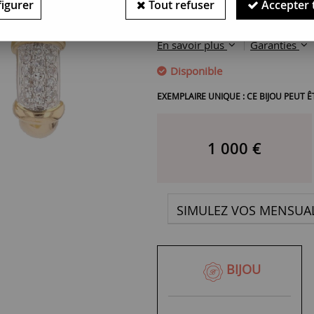
Ors jaune et blanc - 18 carats
igurer
Tout refuser
Accepter 
Diamants
En savoir plus
Garanties
Disponible
EXEMPLAIRE UNIQUE : CE BIJOU PEUT
1 000
€
SIMULEZ VOS MENSUAL
BIJOU