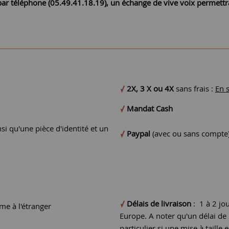
r par téléphone (05.49.41.18.19), un échange de vive voix permett
2X, 3 X ou 4X
sans frais :
En 
Mandat Cash
si qu'une pièce d'identité et un
Paypal
(avec ou sans compte
Délais de livraison
: 1 à 2 jo
e à l'étranger
Europe. A noter qu'un délai d
particulier si une mise à taille e