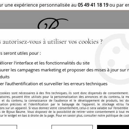
r une expérience personnalisée au
05 49 41 18 19
ou par e
 autorisez-vous à utiliser vos cookies ?
us seront utiles pour :
BRACELETS / MONTRES
COLLIERS
PEN
liorer l'interface et les fonctionnalités du site
urer les campagnes marketing et proposer des mises à jour sur 
ant
Boucles d'oreilles demi créoles deux ors diamants
duits
er l'authentification et surveiller les erreurs techniques
Boucles d'oreilles
 cookies sont nécessaires à des fins techniques, ils sont donc dispensés de consentement. 
gatoires, peuvent être utilisés pour la personnalisation des annonces et du contenu, la m
 et du contenu, la connaissance de l'audience et le développement de produits, les d
RÉF. :
25-386
isation précises et l'identification par le balayage de l'appareil, le stockage et/ou l'
ons sur un appareil. Si vous donnez votre consentement, celui-ci sera valable sur l’ensemble
 de Bijoux Baume. Vous disposez de la possibilité de retirer votre consentement à tout 
Boucle d'oreille ancienne - Très 
sur le widget en bas à droite de la page. Pour en savoir plus, consulter notre politique de coo
1980