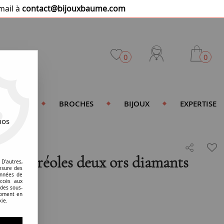
mail à
contact@bijouxbaume.com
0
0
DENTIFS
BROCHES
BIJOUX
EXPERTISE
nos
 demi créoles deux ors diamants
D'autres,
esure des
onnées de
accès aux
 des sous-
moment en
bon état
kie.