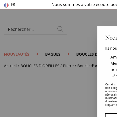
Nous sommes à votre écoute pou
FR
Nous
Ils no
NOUVEAUTÉS
BAGUES
BOUCLES D'OREILLES
Amé
Mes
Accueil
BOUCLES D'OREILLES
Pierre
Boucle d'oreille diam
pro
Gér
Certains
non obli
annonces
géolocal
informati
domaines
cliquant 