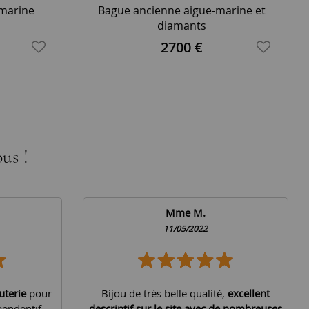
-marine
Bague ancienne aigue-marine et
diamants
2700 €
us !
Mme M.
11/05/2022
uterie
pour
Bijou de très belle qualité,
excellent
pendentif
descriptif sur le site avec de nombreuses