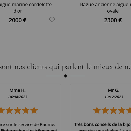
aigue-marine cordelette
Bague ancienne aigue
d'or
ovale
2000 €
2300 €
sont nos clients qui parlent le mieux de no
Mme H.
Mr G.
04/04/2023
19/12/2023
ire sur le service de Baume.
Très bons conseils de la bijo
à l’international extrêmement
associer une chaîne à un 