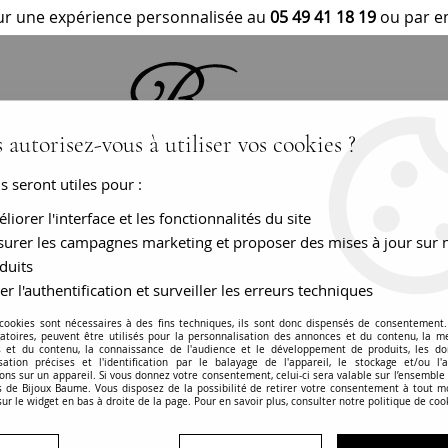
r une expérience personnalisée au
05 49 41 18 19
ou par e
 autorisez-vous à utiliser vos cookies ?
us seront utiles pour :
BRACELETS / MONTRES
COLLIERS
PEN
liorer l'interface et les fonctionnalités du site
urer les campagnes marketing et proposer des mises à jour sur 
duits
er l'authentification et surveiller les erreurs techniques
Puces d'oreilles o
 cookies sont nécessaires à des fins techniques, ils sont donc dispensés de consentement. 
gatoires, peuvent être utilisés pour la personnalisation des annonces et du contenu, la m
 et du contenu, la connaissance de l'audience et le développement de produits, les d
RÉF. :
16-311
isation précises et l'identification par le balayage de l'appareil, le stockage et/ou l'
ons sur un appareil. Si vous donnez votre consentement, celui-ci sera valable sur l’ensemble
 de Bijoux Baume. Vous disposez de la possibilité de retirer votre consentement à tout 
BIJOU VENDU
sur le widget en bas à droite de la page. Pour en savoir plus, consulter notre politique de coo
En savoir plus
Garanties