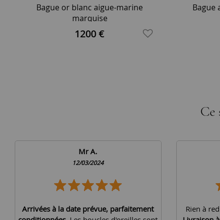
Bague or blanc aigue-marine
Bague 
marquise
1200 €
Ce 
Mr A.
12/03/2024
Arrivées à la date prévue, parfaitement
Rien à red
conditionnées
. Les boucles d'oreilles sont
Livraison 