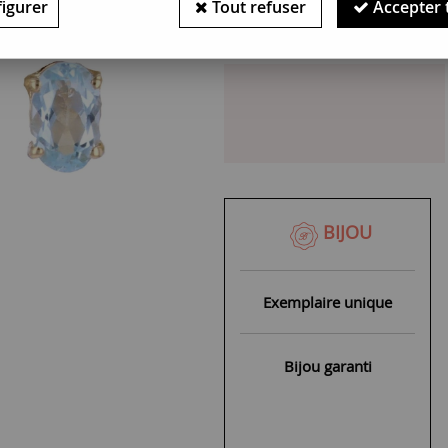
igurer
Tout refuser
Accepter 
Bijou indisponible : Pièce un
BIJOU
Exemplaire unique
Bijou garanti