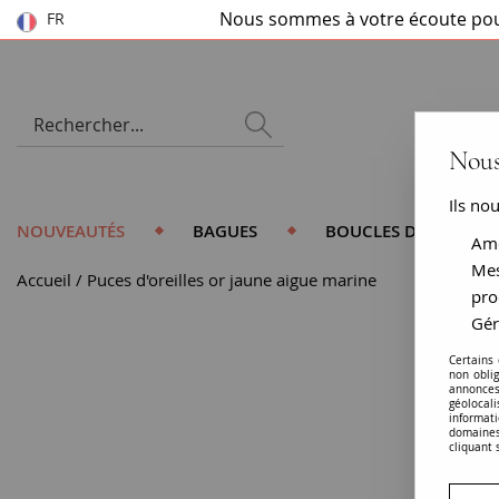
Nous sommes à votre écoute pou
FR
Nous
Ils no
NOUVEAUTÉS
BAGUES
BOUCLES D'OREILLES
Amé
Mes
Accueil
Puces d'oreilles or jaune aigue marine
pro
Gér
Certains
non obli
annonces
géolocal
informati
domaines
cliquant 