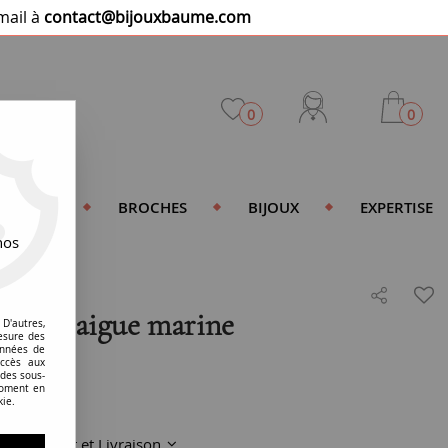
mail à
contact@bijouxbaume.com
0
0
DENTIFS
BROCHES
BIJOUX
EXPERTISE
nos
r jaune aigue marine
D'autres,
esure des
onnées de
accès aux
 des sous-
moment en
kie.
Paiement et Livraison