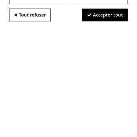
Tout refuser
Accepter tout
Information photos :
Malgré le soin apporté à nos photos, les pierres et métaux
sont très réfléchissants et certaines traces vues à l'écran ne
sont en réalité que des reflets.
N'hésitez pas à nous contacter pour en savoir plus.