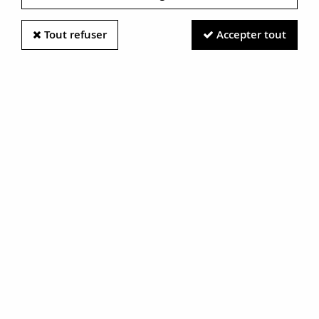
Tout refuser
Accepter tout
Information photos :
Malgré le soin apporté à nos photos, les pierres et métaux
sont très réfléchissants et certaines traces vues à l'écran ne
sont en réalité que des reflets.
N'hésitez pas à nous contacter pour en savoir plus.