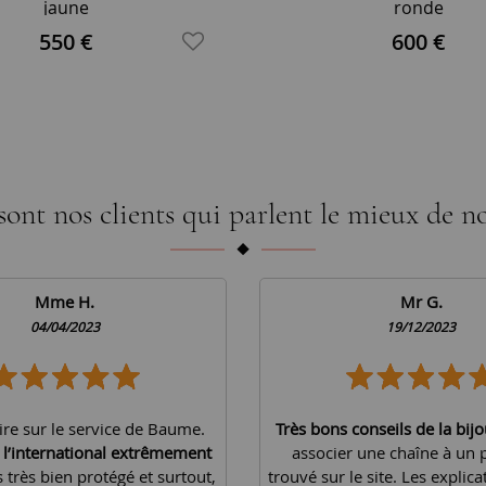
jaune
ronde
550 €
600 €
sont nos clients qui parlent le mieux de no
Mme H.
Mr G.
04/04/2023
19/12/2023
ire sur le service de Baume.
Très bons conseils de la bijo
à l’international extrêmement
associer une chaîne à un 
is très bien protégé et surtout,
trouvé sur le site. Les explica