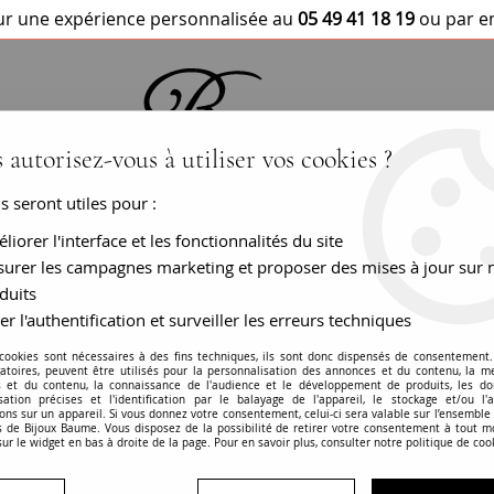
r une expérience personnalisée au
05 49 41 18 19
ou par e
 autorisez-vous à utiliser vos cookies ?
us seront utiles pour :
BRACELETS / MONTRES
COLLIERS
PEN
liorer l'interface et les fonctionnalités du site
urer les campagnes marketing et proposer des mises à jour sur 
e ancienne angelot bicolore
duits
er l'authentification et surveiller les erreurs techniques
Médaille ancienne
 cookies sont nécessaires à des fins techniques, ils sont donc dispensés de consentement. 
gatoires, peuvent être utilisés pour la personnalisation des annonces et du contenu, la m
 et du contenu, la connaissance de l'audience et le développement de produits, les d
RÉF. :
26-121A
isation précises et l'identification par le balayage de l'appareil, le stockage et/ou l'
ons sur un appareil. Si vous donnez votre consentement, celui-ci sera valable sur l’ensemble
 de Bijoux Baume. Vous disposez de la possibilité de retirer votre consentement à tout 
Médaille ancienne - Bon état
sur le widget en bas à droite de la page. Pour en savoir plus, consulter notre politique de coo
Or rose - 18 carats