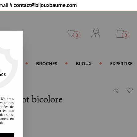
mail à
contact@bijouxbaume.com
0
0
DENTIFS
BROCHES
BIJOUX
EXPERTISE
nos
 angelot bicolore
D'autres,
esure des
onnées de
accès aux
 des sous-
moment en
kie.