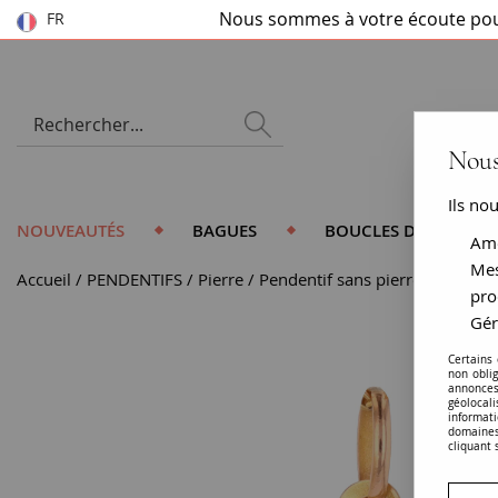
Nous sommes à votre écoute pou
FR
Nous
Ils no
NOUVEAUTÉS
BAGUES
BOUCLES D'OREILLES
Amé
Mes
Accueil
PENDENTIFS
Pierre
Pendentif sans pierre
Médaill
pro
Gér
Certains
non obli
annonces
géolocal
informati
domaines
cliquant 