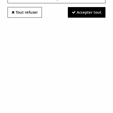
Tout refuser
Accepter tout
Information photos :
Malgré le soin apporté à nos photos, les pierres et métaux
sont très réfléchissants et certaines traces vues à l'écran ne
sont en réalité que des reflets.
N'hésitez pas à nous contacter pour en savoir plus.