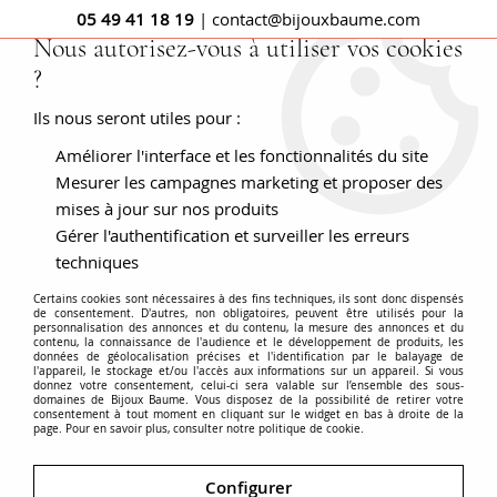
05 49 41 18 19
| contact@bijouxbaume.com
Nous autorisez-vous à utiliser vos cookies
?
0
Ils nous seront utiles pour :
Améliorer l'interface et les fonctionnalités du site
Accueil
PENDENTIFS
Pierre
Pendentif pierre fine
Pendentif ancien outre antique jaspe
Mesurer les campagnes marketing et proposer des
mises à jour sur nos produits
NOUVEAU
Gérer l'authentification et surveiller les erreurs
techniques
Certains cookies sont nécessaires à des fins techniques, ils sont donc dispensés
de consentement. D'autres, non obligatoires, peuvent être utilisés pour la
personnalisation des annonces et du contenu, la mesure des annonces et du
contenu, la connaissance de l'audience et le développement de produits, les
données de géolocalisation précises et l'identification par le balayage de
l'appareil, le stockage et/ou l'accès aux informations sur un appareil. Si vous
donnez votre consentement, celui-ci sera valable sur l’ensemble des sous-
domaines de Bijoux Baume. Vous disposez de la possibilité de retirer votre
consentement à tout moment en cliquant sur le widget en bas à droite de la
page. Pour en savoir plus, consulter notre politique de cookie.
Configurer