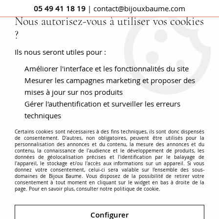
05 49 41 18 19
| contact@bijouxbaume.com
Nous autorisez-vous à utiliser vos cookies
?
0
Ils nous seront utiles pour :
Améliorer l'interface et les fonctionnalités du site
Accueil
PENDENTIFS
Pierre
Pendentif perle
Croix
ancienne émail noir perles fines et sa chaine
Mesurer les campagnes marketing et proposer des
mises à jour sur nos produits
Gérer l'authentification et surveiller les erreurs
techniques
Certains cookies sont nécessaires à des fins techniques, ils sont donc dispensés
de consentement. D'autres, non obligatoires, peuvent être utilisés pour la
personnalisation des annonces et du contenu, la mesure des annonces et du
contenu, la connaissance de l'audience et le développement de produits, les
données de géolocalisation précises et l'identification par le balayage de
l'appareil, le stockage et/ou l'accès aux informations sur un appareil. Si vous
donnez votre consentement, celui-ci sera valable sur l’ensemble des sous-
domaines de Bijoux Baume. Vous disposez de la possibilité de retirer votre
consentement à tout moment en cliquant sur le widget en bas à droite de la
page. Pour en savoir plus, consulter notre politique de cookie.
Configurer