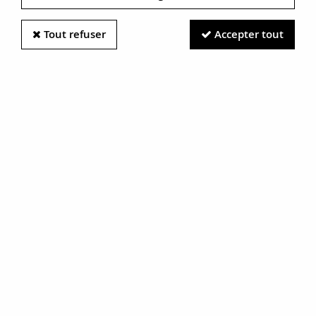
Tout refuser
Accepter tout
Information photos :
Malgré le soin apporté à nos photos, les pierres et métaux
sont très réfléchissants et certaines traces vues à l'écran ne
sont en réalité que des reflets.
N'hésitez pas à nous contacter pour en savoir plus.