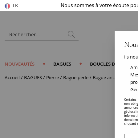
Nous sommes à votre écoute pou
FR
Nous
Ils no
NOUVEAUTÉS
BAGUES
BOUCLES D'OREILLES
Amé
Mes
Accueil
BAGUES
Pierre
Bague perle
Bague ancienne or ros
pro
Gér
Certains
non obli
annonces
géolocal
informati
domaines
cliquant 