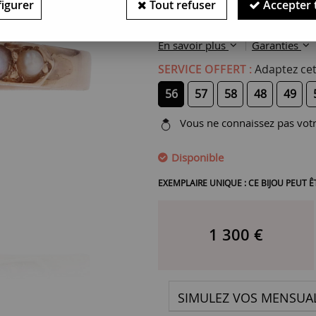
Or rose - 18 carats
igurer
Tout refuser
Accepter 
Perles fines
En savoir plus
Garanties
SERVICE OFFERT :
Adaptez cet
56
57
58
48
49
Vous ne connaissez pas votre
Disponible
EXEMPLAIRE UNIQUE : CE BIJOU PEUT
1 300
€
SIMULEZ VOS MENSUAL