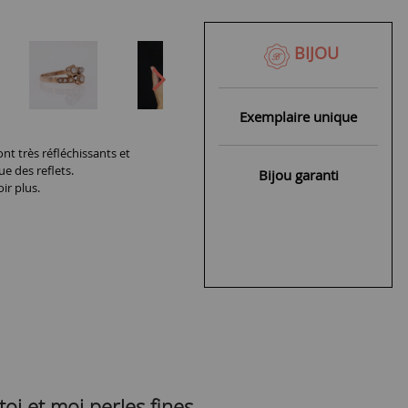
BIJOU
Exemplaire unique
nt très réfléchissants et
ue des reflets.
Bijou garanti
ir plus.
oi et moi perles fines