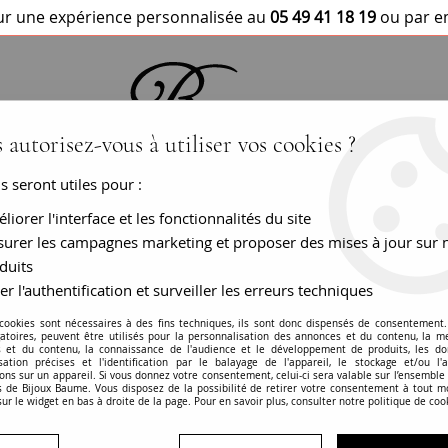
r une expérience personnalisée au
05 49 41 18 19
ou par e
 autorisez-vous à utiliser vos cookies ?
us seront utiles pour :
BRACELETS / MONTRES
COLLIERS
PEN
liorer l'interface et les fonctionnalités du site
urer les campagnes marketing et proposer des mises à jour sur 
e toi et moi perles fines
duits
er l'authentification et surveiller les erreurs techniques
Bague ancienne or 
 cookies sont nécessaires à des fins techniques, ils sont donc dispensés de consentement. 
gatoires, peuvent être utilisés pour la personnalisation des annonces et du contenu, la m
 et du contenu, la connaissance de l'audience et le développement de produits, les d
RÉF. :
DV1903
isation précises et l'identification par le balayage de l'appareil, le stockage et/ou l'
ons sur un appareil. Si vous donnez votre consentement, celui-ci sera valable sur l’ensemble
 de Bijoux Baume. Vous disposez de la possibilité de retirer votre consentement à tout 
Bague ancienne - Très bon état
sur le widget en bas à droite de la page. Pour en savoir plus, consulter notre politique de coo
19ème siècle