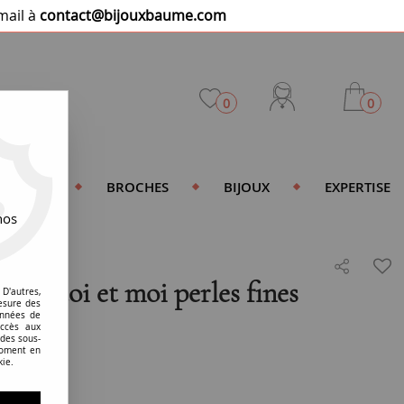
mail à
contact@bijouxbaume.com
0
0
DENTIFS
BROCHES
BIJOUX
EXPERTISE
nos
rose toi et moi perles fines
D'autres,
esure des
onnées de
accès aux
 des sous-
moment en
kie.