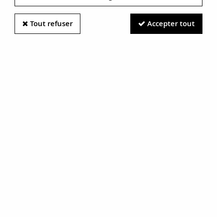
Tout refuser
Accepter tout
Information photos :
Malgré le soin apporté à nos photos, les pierres et métaux
sont très réfléchissants et certaines traces vues à l'écran ne
sont en réalité que des reflets.
N'hésitez pas à nous contacter pour en savoir plus.