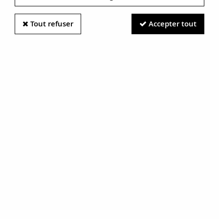
Tout refuser
Accepter tout
Information photos :
Malgré le soin apporté à nos photos, les pierres et métaux
sont très réfléchissants et certaines traces vues à l'écran ne
sont en réalité que des reflets.
N'hésitez pas à nous contacter pour en savoir plus.