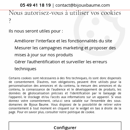
05 49 41 18 19
| contact@bijouxbaume.com
Nous autorisez-vous à utiliser vos cookies
?
0
Ils nous seront utiles pour :
Améliorer l'interface et les fonctionnalités du site
Accueil
BRACELETS - MONTRES
Pierre
Bracelet sans pierre
Bracelet gourmette ancien or rose
Mesurer les campagnes marketing et proposer des
mises à jour sur nos produits
Gérer l'authentification et surveiller les erreurs
techniques
Certains cookies sont nécessaires à des fins techniques, ils sont donc dispensés
de consentement. D'autres, non obligatoires, peuvent être utilisés pour la
personnalisation des annonces et du contenu, la mesure des annonces et du
contenu, la connaissance de l'audience et le développement de produits, les
données de géolocalisation précises et l'identification par le balayage de
l'appareil, le stockage et/ou l'accès aux informations sur un appareil. Si vous
donnez votre consentement, celui-ci sera valable sur l’ensemble des sous-
domaines de Bijoux Baume. Vous disposez de la possibilité de retirer votre
consentement à tout moment en cliquant sur le widget en bas à droite de la
page. Pour en savoir plus, consulter notre politique de cookie.
Configurer