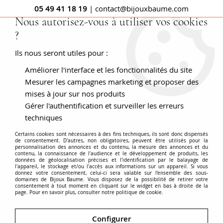
05 49 41 18 19
| contact@bijouxbaume.com
Nous autorisez-vous à utiliser vos cookies
?
0
Ils nous seront utiles pour :
Améliorer l'interface et les fonctionnalités du site
Accueil
BOUCLES D'OREILLES
Pierre
Boucle d'oreille diamant
Boucles d'oreilles diamants serti
Mesurer les campagnes marketing et proposer des
dahlia
mises à jour sur nos produits
Gérer l'authentification et surveiller les erreurs
techniques
Certains cookies sont nécessaires à des fins techniques, ils sont donc dispensés
de consentement. D'autres, non obligatoires, peuvent être utilisés pour la
personnalisation des annonces et du contenu, la mesure des annonces et du
contenu, la connaissance de l'audience et le développement de produits, les
données de géolocalisation précises et l'identification par le balayage de
l'appareil, le stockage et/ou l'accès aux informations sur un appareil. Si vous
donnez votre consentement, celui-ci sera valable sur l’ensemble des sous-
domaines de Bijoux Baume. Vous disposez de la possibilité de retirer votre
consentement à tout moment en cliquant sur le widget en bas à droite de la
page. Pour en savoir plus, consulter notre politique de cookie.
Configurer