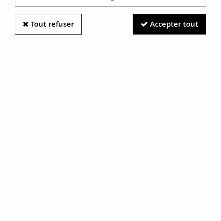
Tout refuser
Accepter tout
Information photos :
Malgré le soin apporté à nos photos, les pierres et métaux
sont très réfléchissants et certaines traces vues à l'écran ne
sont en réalité que des reflets.
N'hésitez pas à nous contacter pour en savoir plus.