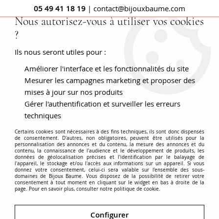
05 49 41 18 19
| contact@bijouxbaume.com
Nous autorisez-vous à utiliser vos cookies
?
0
Ils nous seront utiles pour :
Améliorer l'interface et les fonctionnalités du site
Bijoux opale
Mesurer les campagnes marketing et proposer des
mises à jour sur nos produits
Gérer l'authentification et surveiller les erreurs
techniques
L’
opale
noble est une gemme incroyable. Ses jeux de
Certains cookies sont nécessaires à des fins techniques, ils sont donc dispensés
couleurs scintillants changent selon l’angle de vue, la lumière
de consentement. D'autres, non obligatoires, peuvent être utilisés pour la
personnalisation des annonces et du contenu, la mesure des annonces et du
et peuvent se décliner selon les couleurs de l’arc-en-ciel. Il
contenu, la connaissance de l'audience et le développement de produits, les
données de géolocalisation précises et l'identification par le balayage de
existe des opales dites blanches, dont la teinte de base est
l'appareil, le stockage et/ou l'accès aux informations sur un appareil. Si vous
blanche ou laiteuse, ou bien des opales dites
noires
qui, elle,
donnez votre consentement, celui-ci sera valable sur l’ensemble des sous-
Voir plus
domaines de Bijoux Baume. Vous disposez de la possibilité de retirer votre
ont une teinte de base beaucoup plus sombre. L’opale dite
consentement à tout moment en cliquant sur le widget en bas à droite de la
page. Pour en savoir plus, consulter notre politique de cookie.
« Arlequin », présente une base blanche ou translucide, avec
des jeux vifs de toutes les couleurs, tandis que d’autres
Accueil
BIJOUX
Pierre
Bijoux opale
peuvent avoir une couleur qui prédominera le jeu de
Configurer