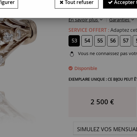
Opale : 1,04 carat
igurer
Tout refuser
Accepter 
Diamant : 0,14 carat
En savoir plus
Garanties
SERVICE OFFERT :
Adaptez cet
53
54
55
56
57
Vous ne connaissez pas votre
Disponible
EXEMPLAIRE UNIQUE : CE BIJOU PEUT
2 500
€
SIMULEZ VOS MENSUAL