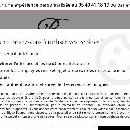
r une expérience personnalisée au
05 49 41 18 19
ou par e
 autorisez-vous à utiliser vos cookies ?
us seront utiles pour :
BRACELETS / MONTRES
COLLIERS
PEN
liorer l'interface et les fonctionnalités du site
urer les campagnes marketing et proposer des mises à jour sur 
de diamants or blanc
duits
er l'authentification et surveiller les erreurs techniques
Bague opale ronde
 cookies sont nécessaires à des fins techniques, ils sont donc dispensés de consentement. 
gatoires, peuvent être utilisés pour la personnalisation des annonces et du contenu, la m
 et du contenu, la connaissance de l'audience et le développement de produits, les d
RÉF. :
24-121
isation précises et l'identification par le balayage de l'appareil, le stockage et/ou l'
ons sur un appareil. Si vous donnez votre consentement, celui-ci sera valable sur l’ensemble
 de Bijoux Baume. Vous disposez de la possibilité de retirer votre consentement à tout 
Bague neuve
sur le widget en bas à droite de la page. Pour en savoir plus, consulter notre politique de coo
Or blanc - 18 carats