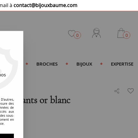
mail à
contact@bijouxbaume.com
0
0
DENTIFS
BROCHES
BIJOUX
EXPERTISE
nos
 diamants or blanc
D'autres,
esure des
onnées de
accès aux
 des sous-
moment en
kie.