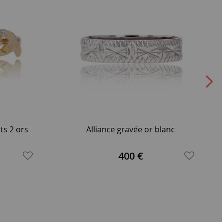
s 2 ors
Alliance gravée or blanc
400 €