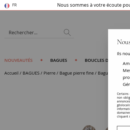
Nous sommes à votre écoute pou
FR
Nous
Ils no
NOUVEAUTÉS
BAGUES
BOUCLES D'OREILLES
Amé
Mes
Accueil
BAGUES
Pierre
Bague pierre fine
Bague opale ron
pro
Gér
Certains
non obli
annonces
géolocal
informati
domaines
cliquant 