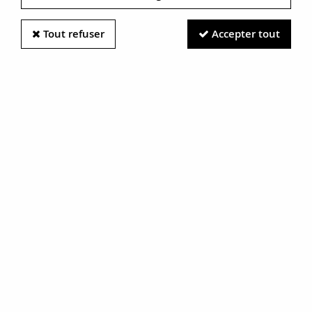
Tout refuser
Accepter tout
Information photos :
Malgré le soin apporté à nos photos, les pierres et métaux
sont très réfléchissants et certaines traces vues à l'écran ne
sont en réalité que des reflets.
N'hésitez pas à nous contacter pour en savoir plus.