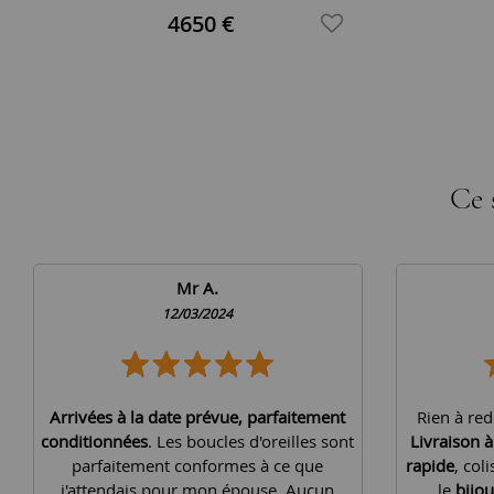
4650 €
Ce 
Mr A.
12/03/2024
Arrivées à la date prévue, parfaitement
Rien à red
conditionnées
. Les boucles d'oreilles sont
Livraison 
parfaitement conformes à ce que
rapide
, col
j'attendais pour mon épouse. Aucun
le
bijou