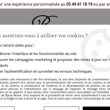
r une expérience personnalisée au
05 49 41 18 19
ou par e
 autorisez-vous à utiliser vos cookies ?
us seront utiles pour :
BRACELETS / MONTRES
COLLIERS
PEN
liorer l'interface et les fonctionnalités du site
urer les campagnes marketing et proposer des mises à jour sur 
duits
er l'authentification et surveiller les erreurs techniques
Pendentif vintage
 cookies sont nécessaires à des fins techniques, ils sont donc dispensés de consentement. 
gatoires, peuvent être utilisés pour la personnalisation des annonces et du contenu, la m
 et du contenu, la connaissance de l'audience et le développement de produits, les d
RÉF. :
CVP73
isation précises et l'identification par le balayage de l'appareil, le stockage et/ou l'
ons sur un appareil. Si vous donnez votre consentement, celui-ci sera valable sur l’ensemble
 de Bijoux Baume. Vous disposez de la possibilité de retirer votre consentement à tout 
BIJOU VENDU
sur le widget en bas à droite de la page. Pour en savoir plus, consulter notre politique de coo
En savoir plus
Garanties