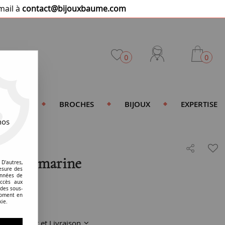
mail à
contact@bijouxbaume.com
0
0
DENTIFS
BROCHES
BIJOUX
EXPERTISE
nos
 aigue-marine
D'autres,
esure des
onnées de
accès aux
 des sous-
moment en
kie.
Paiement et Livraison