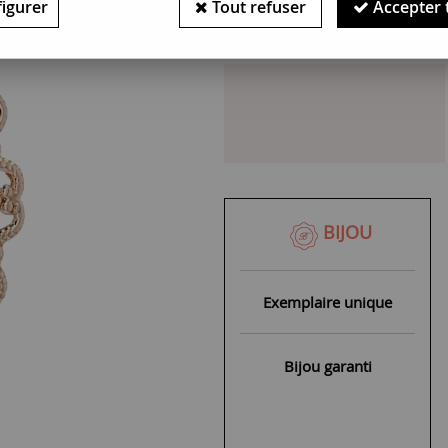
igurer
Tout refuser
Accepter 
Bijou indisponible : Pièce un
BIJOU
Exemplaire unique
Bijou garanti