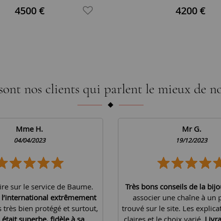
4500 €
4200 €
sont nos clients qui parlent le mieux de no
Mme H.
Mr G.
04/04/2023
19/12/2023
ire sur le service de Baume.
Très bons conseils de la bijo
à l’international extrêmement
associer une chaîne à un 
is très bien protégé et surtout,
trouvé sur le site. Les explica
 était superbe, fidèle à sa
claires et le choix varié.
Livr