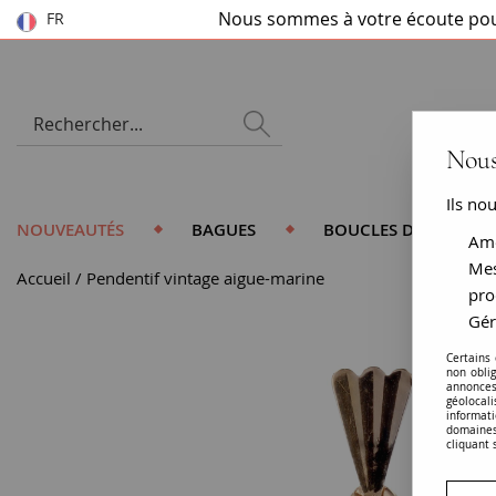
Nous sommes à votre écoute pou
FR
Nous
Ils no
NOUVEAUTÉS
BAGUES
BOUCLES D'OREILLES
Amé
Mes
Accueil
Pendentif vintage aigue-marine
pro
Gér
Certains
non obli
annonces
géolocal
informati
domaines
cliquant 