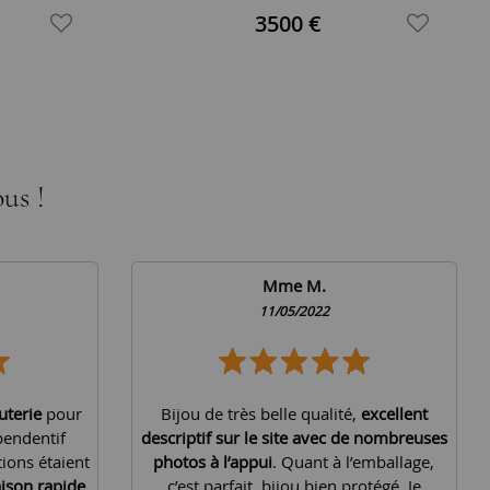
3500 €
us !
Mme M.
11/05/2022
uterie
pour
Bijou de très belle qualité,
excellent
pendentif
descriptif sur le site avec de nombreuses
tions étaient
photos à l’appui
. Quant à l’emballage,
aison rapide
c’est parfait, bijou bien protégé. Je