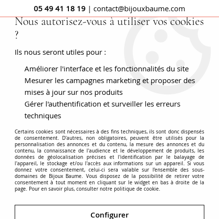
05 49 41 18 19
| contact@bijouxbaume.com
Nous autorisez-vous à utiliser vos cookies
?
0
Ils nous seront utiles pour :
Améliorer l'interface et les fonctionnalités du site
Gourmette femme
Mesurer les campagnes marketing et proposer des
mises à jour sur nos produits
Gérer l'authentification et surveiller les erreurs
techniques
Petite chaîne réunissant les 2 branches du mors de la bride
Certains cookies sont nécessaires à des fins techniques, ils sont donc dispensés
du cheval,
la gourmette
a su passer avec brio du
monde
de consentement. D'autres, non obligatoires, peuvent être utilisés pour la
personnalisation des annonces et du contenu, la mesure des annonces et du
équestre
au cercle fermé de la
joaillerie
.
contenu, la connaissance de l'audience et le développement de produits, les
Gourmette ovale, maille gourmette torsadée, limée ou
données de géolocalisation précises et l'identification par le balayage de
l'appareil, le stockage et/ou l'accès aux informations sur un appareil. Si vous
encore texturée sont autant de déclinaisons possibles.
donnez votre consentement, celui-ci sera valable sur l’ensemble des sous-
Voir plus
domaines de Bijoux Baume. Vous disposez de la possibilité de retirer votre
Les années 1950 ont remis au goût du jour les breloques qui
consentement à tout moment en cliquant sur le widget en bas à droite de la
page. Pour en savoir plus, consulter notre politique de cookie.
viennent s'attacher aux bracelets gourmette. Cette tradition
héritée du néolithique permet d'attacher à son poignet des
Accueil
BRACELETS - MONTRES
Modèle
Gourmette
éléments personnalisés. D'abord amulettes, chaque
Configurer