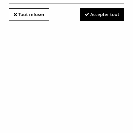
Tout refuser
Accepter tout
Information photos :
Malgré le soin apporté à nos photos, les pierres et métaux
sont très réfléchissants et certaines traces vues à l'écran ne
sont en réalité que des reflets.
N'hésitez pas à nous contacter pour en savoir plus.
Boucles d'oreilles trembleuses 3
diamants
RÉF. :
17-227