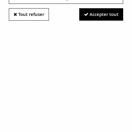
Tout refuser
Accepter tout
Information photos :
Malgré le soin apporté à nos photos, les pierres et métaux
sont très réfléchissants et certaines traces vues à l'écran ne
sont en réalité que des reflets.
N'hésitez pas à nous contacter pour en savoir plus.