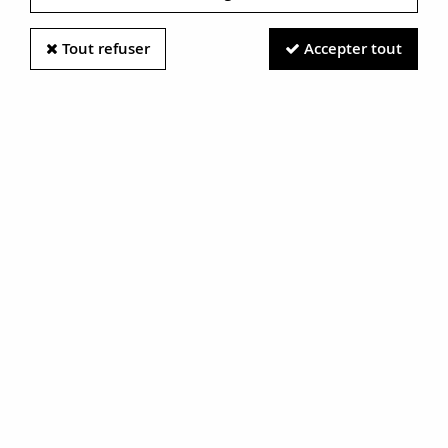
Tout refuser
Accepter tout
Information photos :
Malgré le soin apporté à nos photos, les pierres et métaux
sont très réfléchissants et certaines traces vues à l'écran ne
sont en réalité que des reflets.
N'hésitez pas à nous contacter pour en savoir plus.