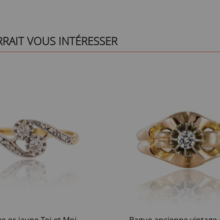
RRAIT VOUS INTÉRESSER
e or jaune Toi et Moi
Bague ancienne vintage