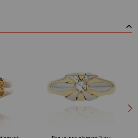
 diamant
Bague jonc diamant 2 ors