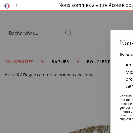
Nous sommes à votre écoute pou
FR
Nous
Ils no
NOUVEAUTÉS
BAGUES
BOUCLES D'OREILLES
Amé
Mes
Accueil
Bague ceinture diamants ancienne
pro
Gér
Certains
non obli
annonces
géolocal
informati
domaines
cliquant 