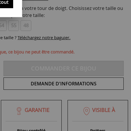
tout
te bague à votre tour de doigt. Choisissez votre taille ou
vez pas votre taille:
54
55
48
 taille ?
Téléchargez notre baguier.
ique, ce bijou ne peut être commandé.
COMMANDER CE BIJOU
DEMANDE D'INFORMATIONS
GARANTIE
VISIBLE À
Bijou contrôlé
Poitiers