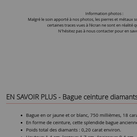
Information photos :
Malgré le soin apporté à nos photos, les pierres et métaux so
certaines traces vues à l'écran ne sont en réalité q
N'hésitez pas à nous contacter pour en savo
EN SAVOIR PLUS -
Bague ceinture diamant
Bague en or jaune et or blanc, 750 millièmes, 18 car
En forme de ceinture, cette splendide bague ancienne
Poids total des diamants : 0,20 carat environ.
Hauteur: 1,4 cm, largeur: 1,7 cm, épaisseur: 0,4 cm.