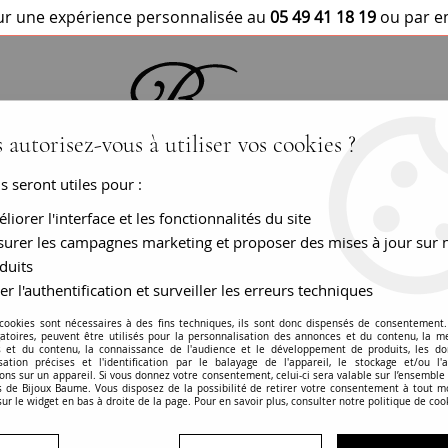
r une expérience personnalisée au
05 49 41 18 19
ou par e
 autorisez-vous à utiliser vos cookies ?
us seront utiles pour :
BRACELETS / MONTRES
COLLIERS
PEN
liorer l'interface et les fonctionnalités du site
urer les campagnes marketing et proposer des mises à jour sur 
duits
er l'authentification et surveiller les erreurs techniques
Bague ceinture di
 cookies sont nécessaires à des fins techniques, ils sont donc dispensés de consentement. 
gatoires, peuvent être utilisés pour la personnalisation des annonces et du contenu, la m
 et du contenu, la connaissance de l'audience et le développement de produits, les d
RÉF. :
19-077
isation précises et l'identification par le balayage de l'appareil, le stockage et/ou l'
ons sur un appareil. Si vous donnez votre consentement, celui-ci sera valable sur l’ensemble
 de Bijoux Baume. Vous disposez de la possibilité de retirer votre consentement à tout 
BIJOU VENDU
sur le widget en bas à droite de la page. Pour en savoir plus, consulter notre politique de coo
En savoir plus
Garanties