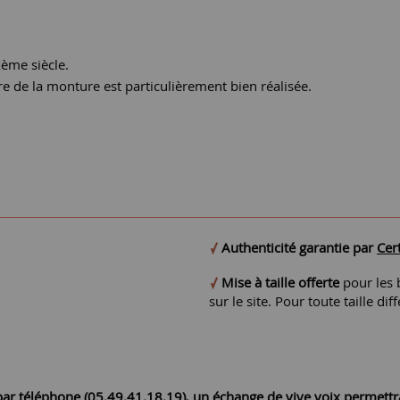
ème siècle.
re de la monture est particulièrement bien réalisée.
Authenticité garantie par
Cert
Mise à taille offerte
pour les b
sur le site. Pour toute taille 
r par téléphone (05.49.41.18.19), un échange de vive voix permett