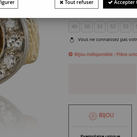
igurer
Tout refuser
Accepter 
SERVICE OFFERT :
Adaptez cet
Contactez-nous si vous ne trou
49
50
51
52
53
Vous ne connaissez pas votre
Bijou indisponible : Pièce un
BIJOU
Exemplaire unique