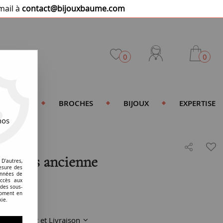
mail à
contact@bijouxbaume.com
0
0
DENTIFS
BROCHES
BIJOUX
EXPERTISE
nos
amants ancienne
D'autres,
esure des
onnées de
accès aux
 des sous-
moment en
kie.
Paiement et Livraison