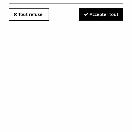
Tout refuser
Accepter tout
Information photos :
Malgré le soin apporté à nos photos, les pierres et métaux
sont très réfléchissants et certaines traces vues à l'écran ne
sont en réalité que des reflets.
N'hésitez pas à nous contacter pour en savoir plus.