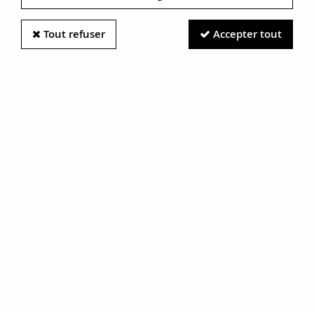
Tout refuser
Accepter tout
Information photos :
Malgré le soin apporté à nos photos, les pierres et métaux
sont très réfléchissants et certaines traces vues à l'écran ne
sont en réalité que des reflets.
N'hésitez pas à nous contacter pour en savoir plus.