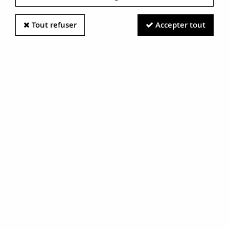
Tout refuser
Accepter tout
Information photos :
Malgré le soin apporté à nos photos, les pierres et métaux
sont très réfléchissants et certaines traces vues à l'écran ne
sont en réalité que des reflets.
N'hésitez pas à nous contacter pour en savoir plus.