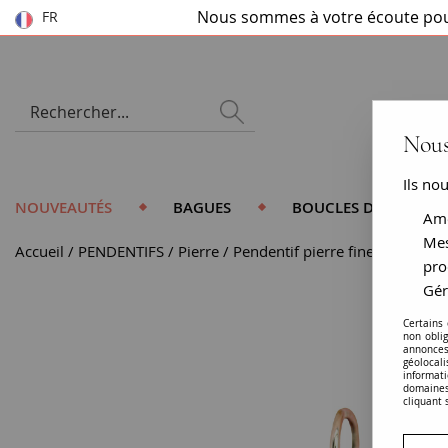
Nous sommes à votre écoute pou
FR
Nous
Ils no
NOUVEAUTÉS
BAGUES
BOUCLES D'OREILLES
Amé
Mes
Accueil
PENDENTIFS
Pierre
Pendentif pierre fine
Pendenti
pro
Gér
Certains
non obli
annonces
géolocal
informati
domaines
cliquant 