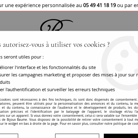
r une expérience personnalisée au
05 49 41 18 19
ou par e
 autorisez-vous à utiliser vos cookies ?
us seront utiles pour :
BRACELETS / MONTRES
COLLIERS
PEN
liorer l'interface et les fonctionnalités du site
urer les campagnes marketing et proposer des mises à jour sur 
f ourson améthyste
duits
er l'authentification et surveiller les erreurs techniques
Pendentif ourson
 cookies sont nécessaires à des fins techniques, ils sont donc dispensés de consentement. 
gatoires, peuvent être utilisés pour la personnalisation des annonces et du contenu, la m
 et du contenu, la connaissance de l'audience et le développement de produits, les d
RÉF. :
25-200
isation précises et l'identification par le balayage de l'appareil, le stockage et/ou l'
ons sur un appareil. Si vous donnez votre consentement, celui-ci sera valable sur l’ensemble
 de Bijoux Baume. Vous disposez de la possibilité de retirer votre consentement à tout 
Pendentif neuf
sur le widget en bas à droite de la page. Pour en savoir plus, consulter notre politique de coo
Or jaune - 18 carats