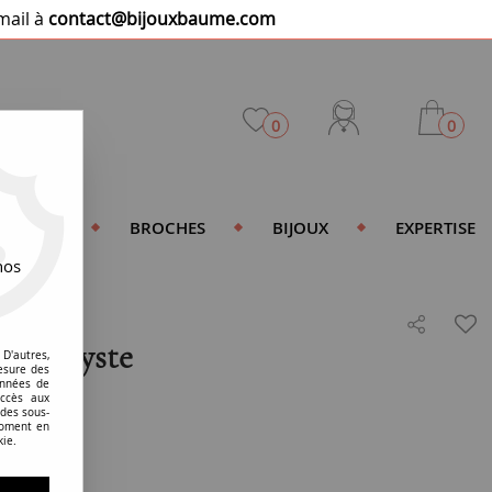
mail à
contact@bijouxbaume.com
0
0
DENTIFS
BROCHES
BIJOUX
EXPERTISE
nos
 améthyste
D'autres,
esure des
onnées de
accès aux
 des sous-
moment en
kie.