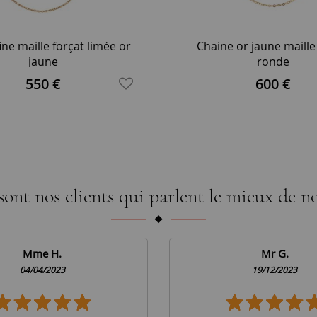
ine maille forçat limée or
Chaine or jaune maille
jaune
ronde
550 €
600 €
sont nos clients qui parlent le mieux de no
Mme H.
Mr G.
04/04/2023
19/12/2023