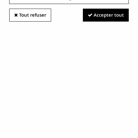
Tout refuser
Accepter tout
Information photos :
Malgré le soin apporté à nos photos, les pierres et métaux
sont très réfléchissants et certaines traces vues à l'écran ne
sont en réalité que des reflets.
N'hésitez pas à nous contacter pour en savoir plus.
Pendentif en or jaune carré pierres
précieuses
RÉF. :
16-288B