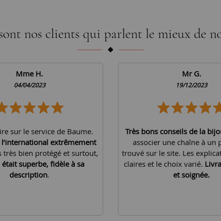
sont nos clients qui parlent le mieux de no
Mme H.
Mr G.
04/04/2023
19/12/2023
ire sur le service de Baume.
Très bons conseils de la bijo
à l’international extrêmement
associer une chaîne à un 
is très bien protégé et surtout,
trouvé sur le site. Les explica
 était superbe, fidèle à sa
claires et le choix varié.
Livr
description
.
et soignée.