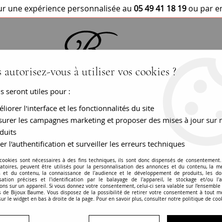
r une expérience personnalisée au
05 49 41 18 19
ou par e
 autorisez-vous à utiliser vos cookies ?
us seront utiles pour :
BRACELETS / MONTRES
COLLIERS
PEN
liorer l'interface et les fonctionnalités du site
urer les campagnes marketing et proposer des mises à jour sur 
duits
er l'authentification et surveiller les erreurs techniques
Pendentif coeur m
 cookies sont nécessaires à des fins techniques, ils sont donc dispensés de consentement. 
gatoires, peuvent être utilisés pour la personnalisation des annonces et du contenu, la m
 et du contenu, la connaissance de l'audience et le développement de produits, les d
RÉF. :
18-226
isation précises et l'identification par le balayage de l'appareil, le stockage et/ou l'
ons sur un appareil. Si vous donnez votre consentement, celui-ci sera valable sur l’ensemble
 de Bijoux Baume. Vous disposez de la possibilité de retirer votre consentement à tout 
BIJOU VENDU
sur le widget en bas à droite de la page. Pour en savoir plus, consulter notre politique de coo
En savoir plus
Garanties