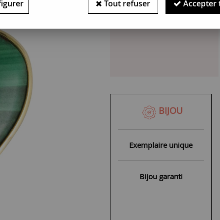
igurer
Tout refuser
Accepter 
Bijou indisponible : Pièce un
BIJOU
Exemplaire unique
Bijou garanti