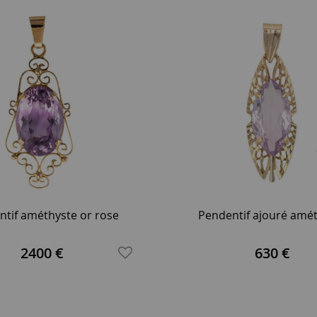
tif améthyste or rose
Pendentif ajouré amé
2400 €
630 €