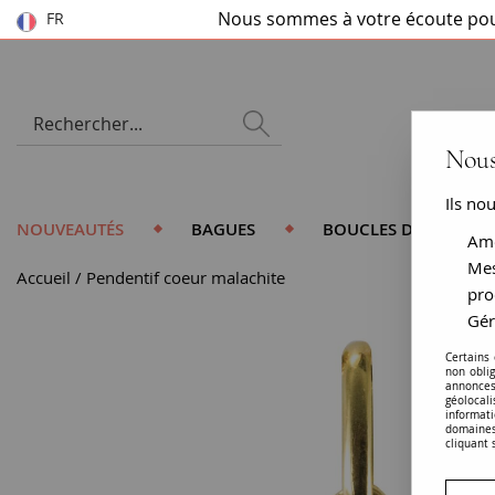
Nous sommes à votre écoute pou
FR
Nous
Ils no
NOUVEAUTÉS
BAGUES
BOUCLES D'OREILLES
Amé
Mes
Accueil
Pendentif coeur malachite
pro
Gér
Certains
non obli
annonces
géolocal
informati
domaines
cliquant 