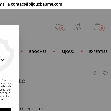
mail à
contact@bijouxbaume.com
0
0
DENTIFS
BROCHES
BIJOUX
EXPERTISE
nos
alachite
D'autres,
esure des
onnées de
accès aux
 des sous-
moment en
kie.
Paiement et Livraison