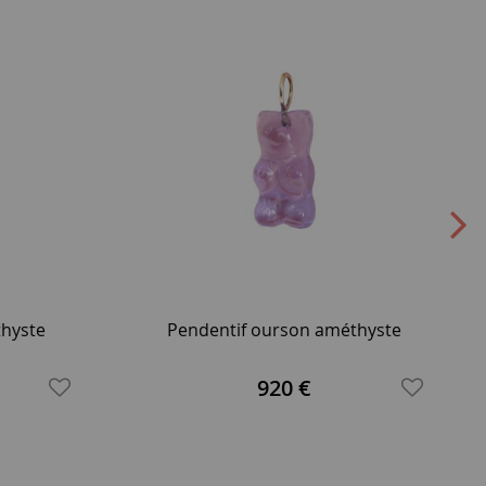
thyste
Pendentif ourson améthyste
920 €