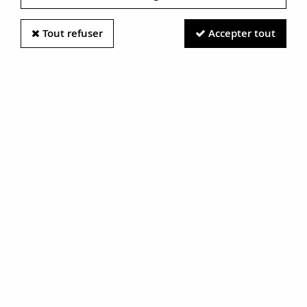
Tout refuser
Accepter tout
Information photos :
Malgré le soin apporté à nos photos, les pierres et métaux
sont très réfléchissants et certaines traces vues à l'écran ne
sont en réalité que des reflets.
N'hésitez pas à nous contacter pour en savoir plus.
Pendentif ancien or perles fines
RÉF. :
18-092
BIJOU VENDU