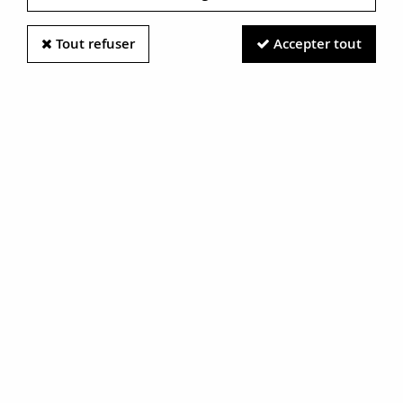
Tout refuser
Accepter tout
Information photos :
Malgré le soin apporté à nos photos, les pierres et métaux
sont très réfléchissants et certaines traces vues à l'écran ne
sont en réalité que des reflets.
N'hésitez pas à nous contacter pour en savoir plus.
Jade néphrite naturel
RÉF. :
18-366-11
BIJOU VENDU