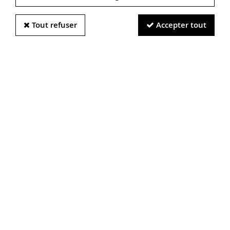
Tout refuser
Accepter tout
Information photos :
Malgré le soin apporté à nos photos, les pierres et métaux
sont très réfléchissants et certaines traces vues à l'écran ne
sont en réalité que des reflets.
N'hésitez pas à nous contacter pour en savoir plus.