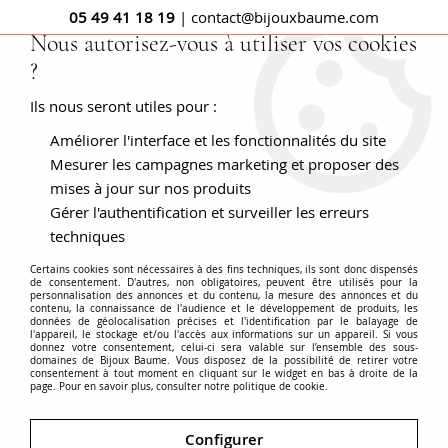
05 49 41 18 19
| contact@bijouxbaume.com
Nous autorisez-vous à utiliser vos cookies
?
0
Ils nous seront utiles pour :
Améliorer l'interface et les fonctionnalités du site
Mesurer les campagnes marketing et proposer des
Bague femme - Bague diamant -
mises à jour sur nos produits
Bague de fiançaille - Bague saphir
Gérer l'authentification et surveiller les erreurs
techniques
Certains cookies sont nécessaires à des fins techniques, ils sont donc dispensés
Découvrez notre collection de bagues diamant pour
de consentement. D'autres, non obligatoires, peuvent être utilisés pour la
personnalisation des annonces et du contenu, la mesure des annonces et du
femme. Nous proposons différents modèles : bague
contenu, la connaissance de l'audience et le développement de produits, les
données de géolocalisation précises et l'identification par le balayage de
diamant jonc,
bague diamant solitaire
,
bague diamant
l'appareil, le stockage et/ou l'accès aux informations sur un appareil. Si vous
donnez votre consentement, celui-ci sera valable sur l’ensemble des sous-
alliance
, bague toi et moi, différentes pierres en
domaines de Bijoux Baume. Vous disposez de la possibilité de retirer votre
consentement à tout moment en cliquant sur le widget en bas à droite de la
sertissage :
bague diamant
, bague diamant avec
Voir plus
page. Pour en savoir plus, consulter notre politique de cookie.
saphir, bague diamant avec émeraude… et pour
différentes occasions :
Bague de fiançailles
, bague de
Configurer