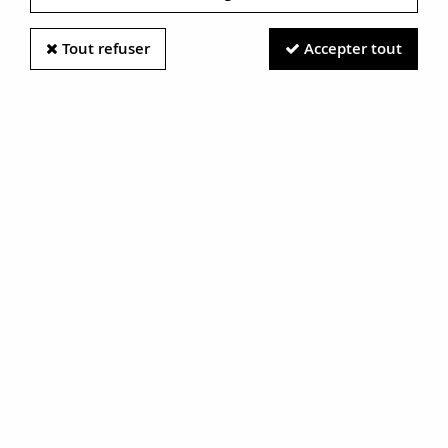
Tout refuser
Accepter tout
Information photos :
Malgré le soin apporté à nos photos, les pierres et métaux
sont très réfléchissants et certaines traces vues à l'écran ne
sont en réalité que des reflets.
N'hésitez pas à nous contacter pour en savoir plus.