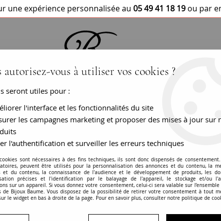
r une expérience personnalisée au
05 49 41 18 19
ou par e
 autorisez-vous à utiliser vos cookies ?
us seront utiles pour :
BRACELETS / MONTRES
COLLIERS
PEN
liorer l'interface et les fonctionnalités du site
urer les campagnes marketing et proposer des mises à jour sur 
 19ème siècle
duits
er l'authentification et surveiller les erreurs techniques
Bague or jaune 19
 cookies sont nécessaires à des fins techniques, ils sont donc dispensés de consentement. 
gatoires, peuvent être utilisés pour la personnalisation des annonces et du contenu, la m
 et du contenu, la connaissance de l'audience et le développement de produits, les d
RÉF. :
26-051
isation précises et l'identification par le balayage de l'appareil, le stockage et/ou l'
ons sur un appareil. Si vous donnez votre consentement, celui-ci sera valable sur l’ensemble
 de Bijoux Baume. Vous disposez de la possibilité de retirer votre consentement à tout 
Bague ancienne - Très bon état
sur le widget en bas à droite de la page. Pour en savoir plus, consulter notre politique de coo
19ème siècle