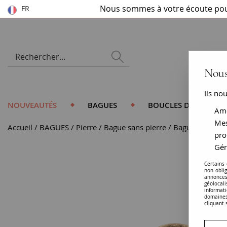
Nous sommes à votre écoute pou
FR
Nous
Ils no
NOUVEAUTÉS
BAGUES
BOUCLES D'OREILLES
Amé
Mes
Accueil
BAGUES
Pierre
Bague sans pierre
Bague or jaune
pro
Gér
Certains
non obli
annonces
géolocal
informati
domaines
cliquant 