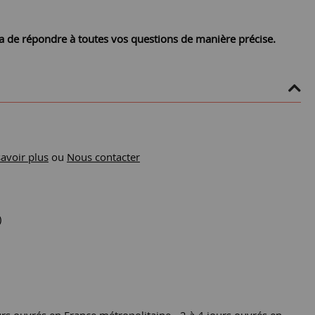
ra de répondre à toutes vos questions de manière précise.
savoir plus
ou
Nous contacter
)
urs ouvrés en France métropolitaine - 2 à 4 jours ouvrés en