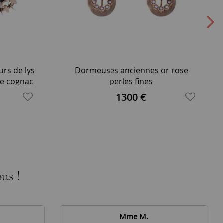
rs de lys
Dormeuses anciennes or rose
se cognac
perles fines
1300 €
us !
Mme M.