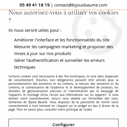
05 49 41 18 19
| contact@bijouxbaume.com
Nous autorisez-vous à utiliser vos cookies
?
0
Ils nous seront utiles pour :
Améliorer l'interface et les fonctionnalités du site
Bracelet perle femme
Mesurer les campagnes marketing et proposer des
mises à jour sur nos produits
Gérer l'authentification et surveiller les erreurs
techniques
Bracelet
perle fine
ou bracelet
perle de culture
?
Certains cookies sont nécessaires à des fins techniques, ils sont donc dispensés
de consentement. D'autres, non obligatoires, peuvent être utilisés pour la
Sans intervention de l'homme, la
personnalisation des annonces et du contenu, la mesure des annonces et du
perle fine
est une
contenu, la connaissance de l'audience et le développement de produits, les
perle qui s'est formée naturellement. C'est souvent un
données de géolocalisation précises et l'identification par le balayage de
l'appareil, le stockage et/ou l'accès aux informations sur un appareil. Si vous
parasite, un grain de sable, un morceau de nourriture,
donnez votre consentement, celui-ci sera valable sur l’ensemble des sous-
Voir plus
domaines de Bijoux Baume. Vous disposez de la possibilité de retirer votre
qui est à l'origine de la perle fine. Substances
consentement à tout moment en cliquant sur le widget en bas à droite de la
page. Pour en savoir plus, consulter notre politique de cookie.
organiques associées à du carbonate de calcium, leur
formation est longue, ce qui en fait leur rareté. Aucune
Accueil
BRACELETS - MONTRES
Pierre
Bracelet perle
Configurer
perle fine n'est identique à une autre. Les perles fines