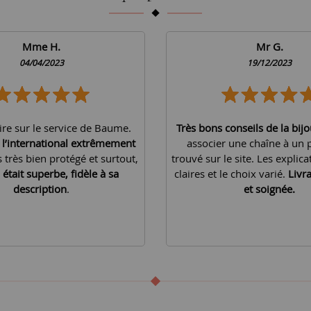
Mme H.
Mr G.
04/04/2023
19/12/2023
ire sur le service de Baume.
Très bons conseils de la bijo
à l’international extrêmement
associer une chaîne à un 
is très bien protégé et surtout,
trouvé sur le site. Les explica
 était superbe, fidèle à sa
claires et le choix varié.
Livr
description
.
et soignée.