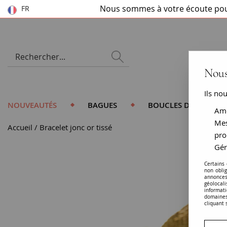
Nous sommes à votre écoute pou
FR
Nous
Ils no
NOUVEAUTÉS
BAGUES
BOUCLES D'OREILLES
Amé
Mes
Accueil
Bracelet jonc or tissé
pro
Gér
Certains
non obli
annonces
géolocal
informati
domaines
cliquant 