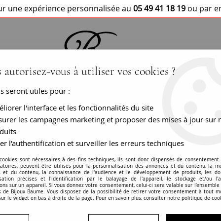
r une expérience personnalisée au
05 49 41 18 19
ou par e
 autorisez-vous à utiliser vos cookies ?
us seront utiles pour :
BRACELETS / MONTRES
COLLIERS
PEN
liorer l'interface et les fonctionnalités du site
urer les campagnes marketing et proposer des mises à jour sur 
duits
er l'authentification et surveiller les erreurs techniques
Bracelet jonc or ti
 cookies sont nécessaires à des fins techniques, ils sont donc dispensés de consentement. 
gatoires, peuvent être utilisés pour la personnalisation des annonces et du contenu, la m
 et du contenu, la connaissance de l'audience et le développement de produits, les d
RÉF. :
18-384
isation précises et l'identification par le balayage de l'appareil, le stockage et/ou l'
ons sur un appareil. Si vous donnez votre consentement, celui-ci sera valable sur l’ensemble
 de Bijoux Baume. Vous disposez de la possibilité de retirer votre consentement à tout 
BIJOU VENDU
sur le widget en bas à droite de la page. Pour en savoir plus, consulter notre politique de coo
En savoir plus
Garanties