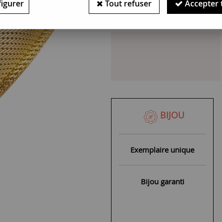
igurer
Tout refuser
Accepter 
Bijou indisponible : Pièce un
BIJOU
Exemplaire unique
Bijou garanti