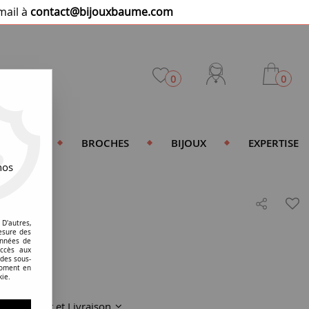
mail à
contact@bijouxbaume.com
0
0
DENTIFS
BROCHES
BIJOUX
EXPERTISE
nos
ssé
D'autres,
esure des
onnées de
accès aux
 des sous-
moment en
kie.
Paiement et Livraison