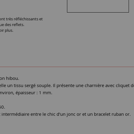
nt très réfléchissants et
ue des reflets.
ir plus.
çon hibou.
lle un tissu sergé souple. Il présente une charnière avec cliquet d
environ, épaisseur : 1 mm.
60.
t intermédiaire entre le chic d'un jonc or et un bracelet ruban or.