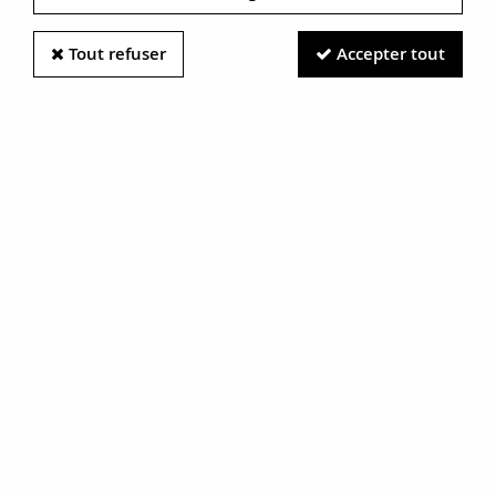
Tout refuser
Accepter tout
Information photos :
Malgré le soin apporté à nos photos, les pierres et métaux
sont très réfléchissants et certaines traces vues à l'écran ne
sont en réalité que des reflets.
N'hésitez pas à nous contacter pour en savoir plus.
Boucles d'oreilles dormeuses or
rose et perle fine
RÉF. :
18-017