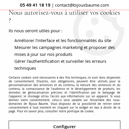
05 49 41 18 19
| contact@bijouxbaume.com
Nous autorisez-vous à utiliser vos cookies
?
0
Ils nous seront utiles pour :
Améliorer l'interface et les fonctionnalités du site
Bijoux saphir - Bijoux aiguemaline -
Mesurer les campagnes marketing et proposer des
Bijoux turquoise - Bijoux lapis lazuli -
mises à jour sur nos produits
Gérer l'authentification et surveiller les erreurs
Bijoux turquoise
techniques
Certains cookies sont nécessaires à des fins techniques, ils sont donc dispensés
de consentement. D'autres, non obligatoires, peuvent être utilisés pour la
personnalisation des annonces et du contenu, la mesure des annonces et du
contenu, la connaissance de l'audience et le développement de produits, les
données de géolocalisation précises et l'identification par le balayage de
l'appareil, le stockage et/ou l'accès aux informations sur un appareil. Si vous
donnez votre consentement, celui-ci sera valable sur l’ensemble des sous-
Accueil
BIJOUX
Couleur
Bijoux bleus
domaines de Bijoux Baume. Vous disposez de la possibilité de retirer votre
consentement à tout moment en cliquant sur le widget en bas à droite de la
page. Pour en savoir plus, consulter notre politique de cookie.
TRIER & FILTRER
Configurer