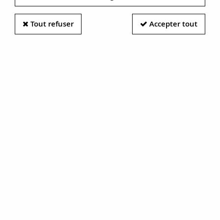
65 articles sur
156
Tout refuser
Accepter tout
Fin collier ancien saphir
Boucles d’oreilles
hexagonal et or blanc
anciennes pendantes
saphirs diamants
2900 €
4500 €
Découvrir
Découvrir