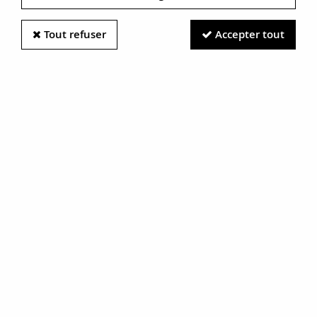
Tout refuser
Accepter tout
Information photos :
Malgré le soin apporté à nos photos, les pierres et métaux
sont très réfléchissants et certaines traces vues à l'écran ne
sont en réalité que des reflets.
N'hésitez pas à nous contacter pour en savoir plus.