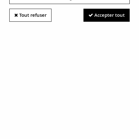
Tout refuser
Accepter tout
Information photos :
Malgré le soin apporté à nos photos, les pierres et métaux
sont très réfléchissants et certaines traces vues à l'écran ne
sont en réalité que des reflets.
N'hésitez pas à nous contacter pour en savoir plus.
Bague tourbillon diamants
ancienne
RÉF. :
17-049