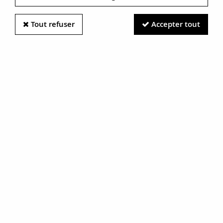
Tout refuser
Accepter tout
Information photos :
Malgré le soin apporté à nos photos, les pierres et métaux
sont très réfléchissants et certaines traces vues à l'écran ne
sont en réalité que des reflets.
N'hésitez pas à nous contacter pour en savoir plus.
Bague saphir et diamants
Pompadour
RÉF. :
18-249