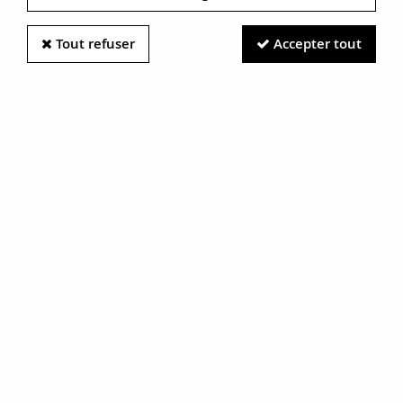
Tout refuser
Accepter tout
Information photos :
Malgré le soin apporté à nos photos, les pierres et métaux
sont très réfléchissants et certaines traces vues à l'écran ne
sont en réalité que des reflets.
N'hésitez pas à nous contacter pour en savoir plus.