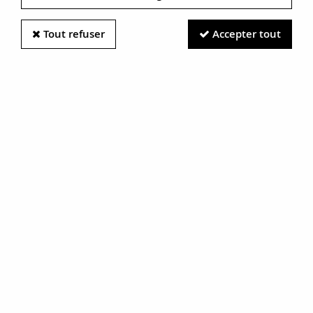
Tout refuser
Accepter tout
Information photos :
Malgré le soin apporté à nos photos, les pierres et métaux
sont très réfléchissants et certaines traces vues à l'écran ne
sont en réalité que des reflets.
N'hésitez pas à nous contacter pour en savoir plus.
Bague pompadour ancienne