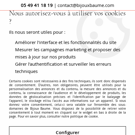
05 49 41 18 19
| contact@bijouxbaume.com
Nous autorisez-vous à utiliser vos cookies
?
0
Ils nous seront utiles pour :
Améliorer l'interface et les fonctionnalités du site
Mesurer les campagnes marketing et proposer des
Bague & alliance femme or Jaune :
mises à jour sur nos produits
Bague ancienne et Bague de
Gérer l'authentification et surveiller les erreurs
techniques
fiançailles or jaune
Certains cookies sont nécessaires à des fins techniques, ils sont donc dispensés
de consentement. D'autres, non obligatoires, peuvent être utilisés pour la
personnalisation des annonces et du contenu, la mesure des annonces et du
contenu, la connaissance de l'audience et le développement de produits, les
Bijoux précieux, les
bagues en or jaune
proposées sur
données de géolocalisation précises et l'identification par le balayage de
l'appareil, le stockage et/ou l'accès aux informations sur un appareil. Si vous
ce site sont des pièces uniques. Que vous préféreriez
donnez votre consentement, celui-ci sera valable sur l’ensemble des sous-
les
bagues anciennes
(1850, 1900, 1960...) ou
domaines de Bijoux Baume. Vous disposez de la possibilité de retirer votre
consentement à tout moment en cliquant sur le widget en bas à droite de la
modernes, des bagues de créateur, vous trouverez ici
page. Pour en savoir plus, consulter notre politique de cookie.
des bagues or jaune uniques livrées avec un certificat
Voir plus
d'authenticité délivré par nos Experts agréés et
Configurer